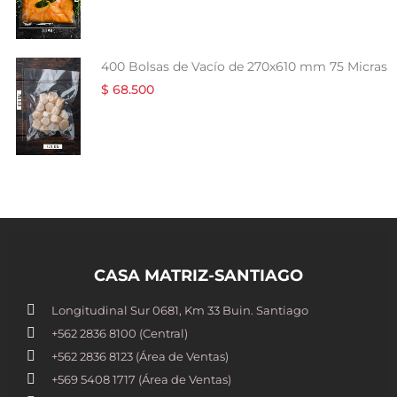
400 Bolsas de Vacío de 270x610 mm 75 Micras
$ 68.500
CASA MATRIZ-SANTIAGO
Longitudinal Sur 0681, Km 33 Buin. Santiago
+562 2836 8100​ (Central)
+562 2836 8123 (Área de Ventas)
+569 5408 1717 (Área de Ventas)