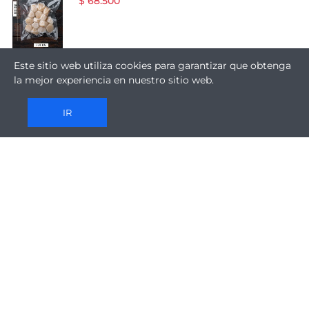
$ 68.500
Este sitio web utiliza cookies para garantizar que obtenga
la mejor experiencia en nuestro sitio web.
IR
CASA MATRIZ-SANTIAGO
Longitudinal Sur 0681, Km 33 Buin. Santiago
+562 2836 8100​ (Central)
+562 2836 8123 (Área de Ventas)
+569 5408 1717 (Área de Ventas)
ventas@plaspak.cl
Lun - Jue : 8 AM - 5.00 PM
Vie : 8 AM - 4.30 PM