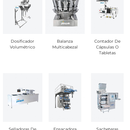
Dosificador
Balanza
Contador De
Volumétrico
Multicabezal
Cápsulas O
Tabletas
Selladoras De
Ensacadora
Sacheteras