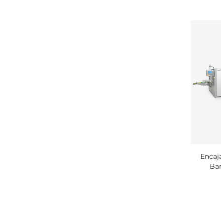
Encaj
Ba