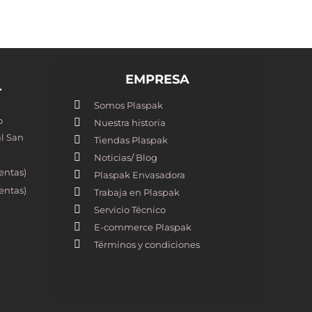
EMPRESA
T
Somos Plaspak
o
Nuestra historia
l San
Tiendas Plaspak
Noticias/ Blog
entas)
Plaspak Envasadora
entas)
Trabaja en Plaspak
Servicio Técnico
E-commerce Plaspak
Términos y condiciones