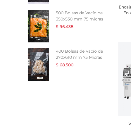
Encaj
En 
e Vacío de
500 Bolsas de Vacío de
5 micras
350x530 mm 75 micras
$ 96.438
 Vacío de
400 Bolsas de Vacío de
0 Micras
270x610 mm 75 Micras
$ 68.500
S