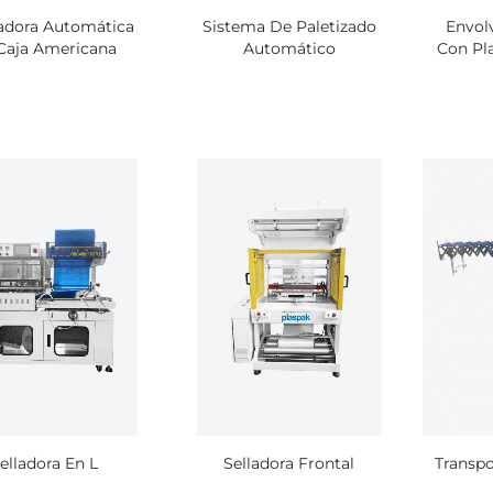
adora Automática
Sistema De Paletizado
Envol
Caja Americana
Automático
Con Pl
1000 Bolsas de Vacío de
500 Bolsas de Vac
150x240 mm 75 micras
350x530 mm 75 m
$ 37.431
$ 96.438
250 Bolsas de Vacío de
400 Bolsas de Vac
300x700 mm 90 Micras
270x610 mm 75 M
$ 69.272
$ 68.500
elladora En L
Selladora Frontal
Transpo