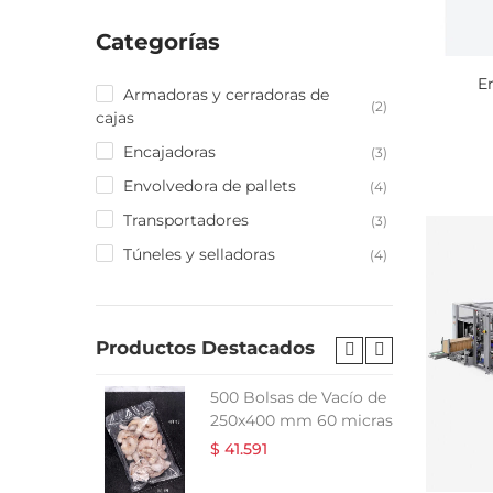
Categorías
E
Armadoras y cerradoras de
(2)
cajas
Encajadoras
(3)
Envolvedora de pallets
(4)
Transportadores
(3)
Túneles y selladoras
(4)
Productos Destacados
 Vacío de
500 Bolsas de Vacío de
5 micras
250x400 mm 60 micras
$ 41.591