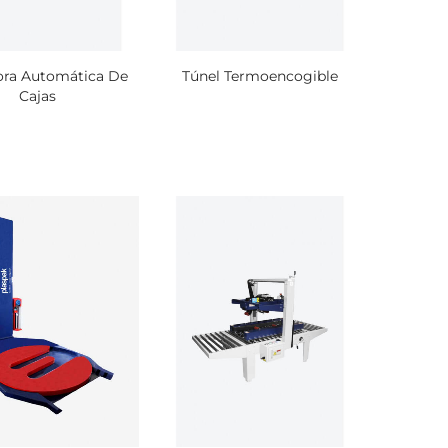
ra Automática De
Túnel Termoencogible
Cajas
ío de
icras