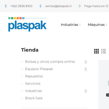
+562 2836 8100​
ventas@plaspak.cl
Paga hasta en 12 
Industrias
Máquinas
Tienda
Bolsas y otros compra online
Equipos Plaspak
Repuestos
Servicios
Industrias
Black Sale