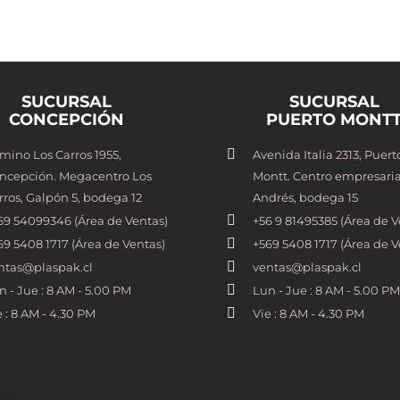
SUCURSAL
SUCURSAL
CONCEPCIÓN
PUERTO MONT
mino Los Carros 1955,
Avenida Italia 2313, Puert
ncepción. Megacentro Los
Montt. Centro empresaria
rros, Galpón 5, bodega 12
Andrés, bodega 15
69 54099346 (Área de Ventas)
+56 9 81495385 (Área de V
69 5408 1717 (Área de Ventas)
+569 5408 1717 (Área de V
ntas@plaspak.cl
ventas@plaspak.cl
n - Jue : 8 AM - 5.00 PM
Lun - Jue : 8 AM - 5.00 PM
e : 8 AM - 4.30 PM
Vie : 8 AM - 4.30 PM