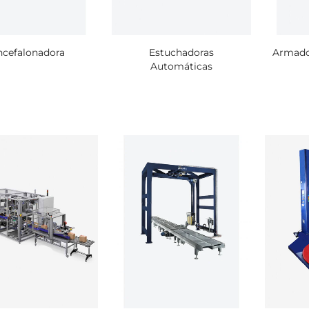
ncefalonadora
Estuchadoras
Armado
Automáticas
500 Bolsas de Vacío de
500 Bolsas de Vac
300x450 mm 75 micras
250x400 mm 60 m
$ 70.184
$ 41.591