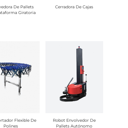
vedora De Pallets
Cerradora De Cajas
ataforma Giratoria
ío de
icras
ío de
icras
rtador Flexible De
Robot Envolvedor De
Polines
Pallets Autónomo