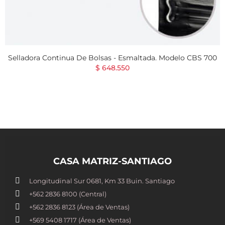
Selladora Continua De Bolsas - Esmaltada. Modelo CBS 700
$ 648.550
CASA MATRIZ-SANTIAGO
Longitudinal Sur 0681, Km 33 Buin. Santiago
+562 2836 8100​ (Central)
+562 2836 8123 (Área de Ventas)
+569 5408 1717 (Área de Ventas)