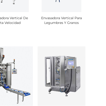
adora Vertical De
Envasadora Vertical Para
ío de
lta Velocidad
Legumbres Y Granos
icras
ío de
icras
ío de
icras