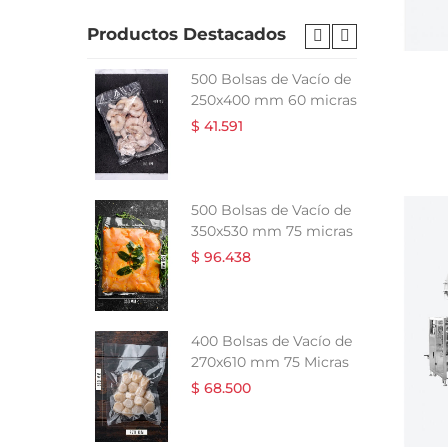
Productos Destacados
 Vacío de
500 Bolsas de Vacío de
5 micras
250x400 mm 60 micras
$ 41.591
e Vacío de
500 Bolsas de Vacío de
5 micras
350x530 mm 75 micras
$ 96.438
 Vacío de
400 Bolsas de Vacío de
0 Micras
270x610 mm 75 Micras
$ 68.500