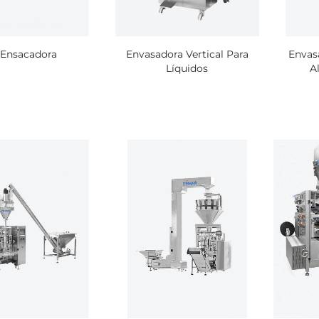
Ensacadora
Envasadora Vertical Para
Envas
500 Bolsas de Vacío de
500 Bolsas de Vac
Líquidos
A
300x450 mm 75 micras
250x400 mm 60 m
$ 70.184
$ 41.591
1000 Bolsas de Vacío de
500 Bolsas de Vac
150x240 mm 75 micras
350x530 mm 75 m
$ 37.431
$ 96.438
250 Bolsas de Vacío de
400 Bolsas de Vac
300x700 mm 90 Micras
270x610 mm 75 M
$ 69.272
$ 68.500