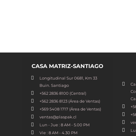
CASA MATRIZ-SANTIAGO
Longitudinal Sur 0681, Km 33
Ca
Buin. Santiago
Co
+562 2836 8100​ (Central)
Ca
+562 2836 8123 (Área de Ventas)
+5
+569 5408 1717 (Área de Ventas)
+5
ventas@plaspak.cl
ve
Lun - Jue : 8 AM - 5.00 PM
Lu
Vie : 8 AM - 4.30 PM