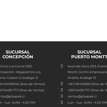
SUCURSAL
SUCURSAL
CONCEPCIÓN
PUERTO MONT
mino Los Carros 1955,
Avenida Italia 2313, Puert
ncepción. Megacentro Los
Montt. Centro empresaria
rros, Galpón 5, bodega 12
Andrés, bodega 15
69 54099346 (Área de Ventas)
+56 9 81495385 (Área de V
69 5408 1717 (Área de Ventas)
+569 5408 1717 (Área de V
ntas@plaspak.cl
ventas@plaspak.cl
n - Jue : 8 AM - 5.00 PM
Lun - Jue : 8 AM - 5.00 PM