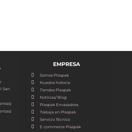
EMPRESA
T
Somos Plaspak
o
Nuestra historia
l San
Tiendas Plaspak
Noticias/ Blog
entas)
Plaspak Envasadora
entas)
Trabaja en Plaspak
Servicio Técnico
E-commerce Plaspak