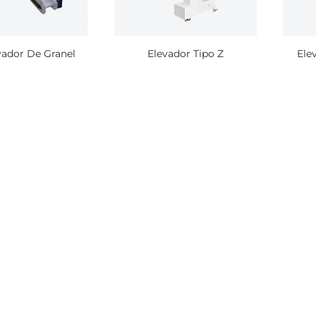
vador De Granel
Elevador Tipo Z
Ele
500 Bolsas de Vacío de
500 Bolsas de Vac
300x450 mm 75 micras
250x400 mm 60 m
$ 70.184
$ 41.591
1000 Bolsas de Vacío de
500 Bolsas de Vac
150x240 mm 75 micras
350x530 mm 75 m
$ 37.431
$ 96.438
250 Bolsas de Vacío de
400 Bolsas de Vac
300x700 mm 90 Micras
270x610 mm 75 M
$ 69.272
$ 68.500