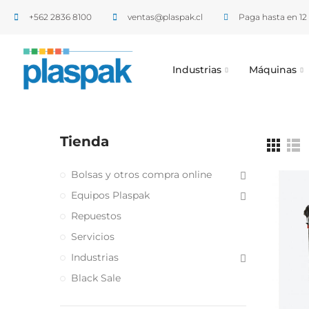
+562 2836 8100​
ventas@plaspak.cl
Paga hasta en 12 
Industrias
Máquinas
Tienda
Bolsas y otros compra online
Equipos Plaspak
Repuestos
Servicios
Industrias
Black Sale