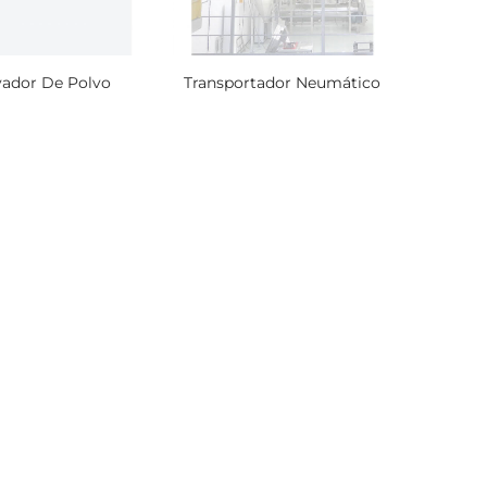
vador De Polvo
Transportador Neumático
ío de
icras
ío de
icras
ío de
icras