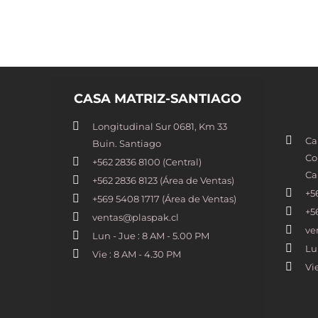
CASA MATRIZ-SANTIAGO
Longitudinal Sur 0681, Km 33
Ca
Buin. Santiago
Co
+562 2836 8100​ (Central)
Ca
+562 2836 8123 (Área de Ventas)
+5
+569 5408 1717 (Área de Ventas)
+5
ventas@plaspak.cl
ve
Lun - Jue : 8 AM - 5.00 PM
Lu
Vie : 8 AM - 4.30 PM
Vi