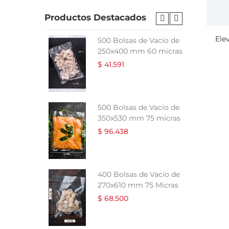
Productos Destacados
Ele
 Vacío de
500 Bolsas de Vacío de
5 micras
250x400 mm 60 micras
$ 41.591
e Vacío de
500 Bolsas de Vacío de
5 micras
350x530 mm 75 micras
$ 96.438
 Vacío de
400 Bolsas de Vacío de
0 Micras
270x610 mm 75 Micras
$ 68.500