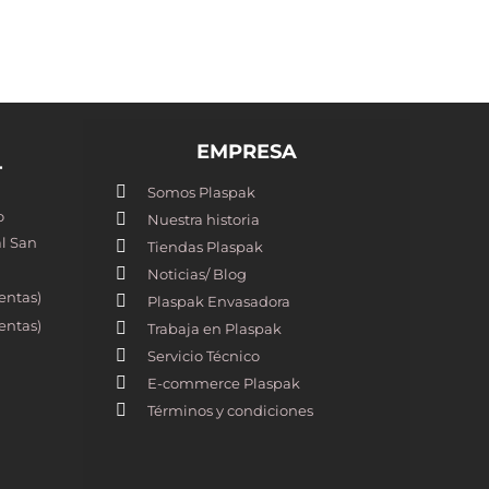
EMPRESA
T
Somos Plaspak
o
Nuestra historia
l San
Tiendas Plaspak
Noticias/ Blog
entas)
Plaspak Envasadora
entas)
Trabaja en Plaspak
Servicio Técnico
E-commerce Plaspak
Términos y condiciones