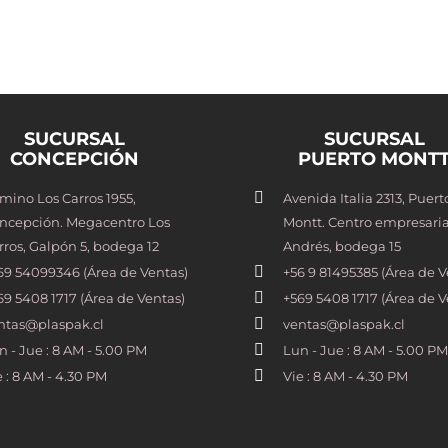
SUCURSAL
SUCURSAL
CONCEPCIÓN
PUERTO MONT
mino Los Carros 1955,
Avenida Italia 2313, Puert
ncepción. Megacentro Los
Montt. Centro empresaria
rros, Galpón 5, bodega 12
Andrés, bodega 15
69 54099346 (Área de Ventas)
+56 9 81495385 (Área de V
69 5408 1717 (Área de Ventas)
+569 5408 1717 (Área de V
ntas@plaspak.cl
ventas@plaspak.cl
n - Jue : 8 AM - 5.00 PM
Lun - Jue : 8 AM - 5.00 PM
e : 8 AM - 4.30 PM
Vie : 8 AM - 4.30 PM