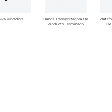
olva Vibradora
Banda Transportadora De
Plataf
500 Bolsas de Vacío de
500 Bolsas de Vac
Producto Terminado
De 
300x450 mm 75 micras
250x400 mm 60 m
$ 70.184
$ 41.591
1000 Bolsas de Vacío de
500 Bolsas de Vac
150x240 mm 75 micras
350x530 mm 75 m
$ 37.431
$ 96.438
250 Bolsas de Vacío de
400 Bolsas de Vac
300x700 mm 90 Micras
270x610 mm 75 M
$ 69.272
$ 68.500