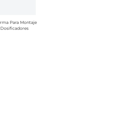
orma Para Montaje
ío de
Dosificadores
icras
ío de
icras
ío de
icras