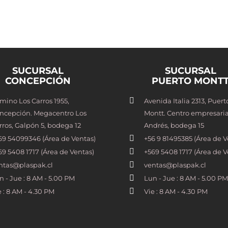
SUCURSAL
SUCURSAL
CONCEPCIÓN
PUERTO MONT
mino Los Carros 1955,
Avenida Italia 2313, Puert
ncepción. Megacentro Los
Montt. Centro empresaria
rros, Galpón 5, bodega 12
Andrés, bodega 15
69 54099346 (Área de Ventas)
+56 9 81495385 (Área de V
69 5408 1717 (Área de Ventas)
+569 5408 1717 (Área de V
ntas@plaspak.cl
ventas@plaspak.cl
n - Jue : 8 AM - 5.00 PM
Lun - Jue : 8 AM - 5.00 PM
e : 8 AM - 4.30 PM
Vie : 8 AM - 4.30 PM