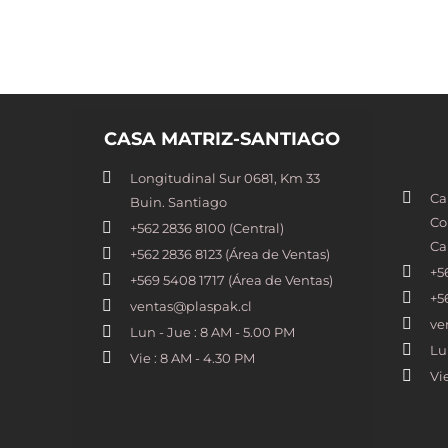
CASA MATRIZ-SANTIAGO
Longitudinal Sur 0681, Km 33
Ca
Buin. Santiago
Co
+562 2836 8100​ (Central)
Ca
+562 2836 8123 (Área de Ventas)
+5
+569 5408 1717 (Área de Ventas)
+5
ventas@plaspak.cl
ve
Lun - Jue : 8 AM - 5.00 PM
Lu
Vie : 8 AM - 4.30 PM
Vi