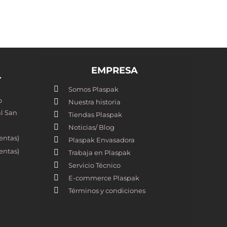
EMPRESA
T
Somos Plaspak
o
Nuestra historia
l San
Tiendas Plaspak
Noticias/ Blog
entas)
Plaspak Envasadora
entas)
Trabaja en Plaspak
Servicio Técnico
E-commerce Plaspak
Términos y condiciones