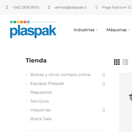
+562 2836 8100​
ventas@plaspak.cl
Paga hasta en 12 
Industrias
Máquinas
Tienda
Bolsas y otros compra online
Equipos Plaspak
Repuestos
Servicios
Industrias
Black Sale