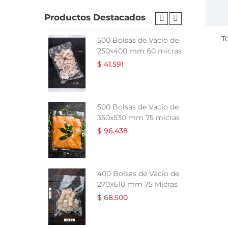
Productos Destacados
T
 Vacío de
500 Bolsas de Vacío de
5 micras
250x400 mm 60 micras
$ 41.591
e Vacío de
500 Bolsas de Vacío de
5 micras
350x530 mm 75 micras
$ 96.438
 Vacío de
400 Bolsas de Vacío de
0 Micras
270x610 mm 75 Micras
$ 68.500