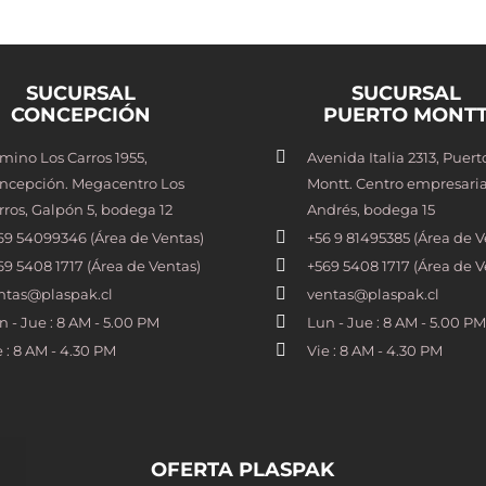
SUCURSAL
SUCURSAL
CONCEPCIÓN
PUERTO MONT
mino Los Carros 1955,
Avenida Italia 2313, Puert
ncepción. Megacentro Los
Montt. Centro empresaria
rros, Galpón 5, bodega 12
Andrés, bodega 15
69 54099346 (Área de Ventas)
+56 9 81495385 (Área de V
69 5408 1717 (Área de Ventas)
+569 5408 1717 (Área de V
ntas@plaspak.cl
ventas@plaspak.cl
n - Jue : 8 AM - 5.00 PM
Lun - Jue : 8 AM - 5.00 PM
e : 8 AM - 4.30 PM
Vie : 8 AM - 4.30 PM
OFERTA PLASPAK