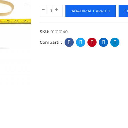
AÑADIR AL CARRITO
C
SKU:
91010140