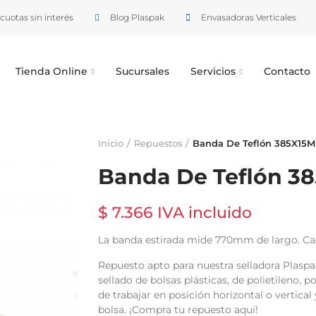
cuotas sin interés
Blog Plaspak
Envasadoras Verticales
Tienda Online
Sucursales
Servicios
Contacto
Inicio
Repuestos
Banda De Teflón 385X15
Banda De Teflón 3
$ 7.366 IVA incluido
La banda estirada mide 770mm de largo. Ca
Repuesto apto para nuestra selladora Plasp
sellado de bolsas plásticas, de polietileno, p
de trabajar en posición horizontal o vertica
bolsa. ¡Compra tu repuesto aquí!