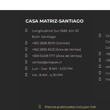
CASA MATRIZ-SANTIAGO
Longitudinal Sur 0681, Km 33
Ca
Buin. Santiago
Co
+562 2836 8100​ (Central)
Ca
+562 2836 8123 (Área de Ventas)
+5
+569 5408 1717 (Área de Ventas)
+5
ventas@plaspak.cl
ve
Lun - Jue : 8 AM - 5.00 PM
Lu
Vie : 8 AM - 4.30 PM
Vi
Precios publicados incluyen IVA