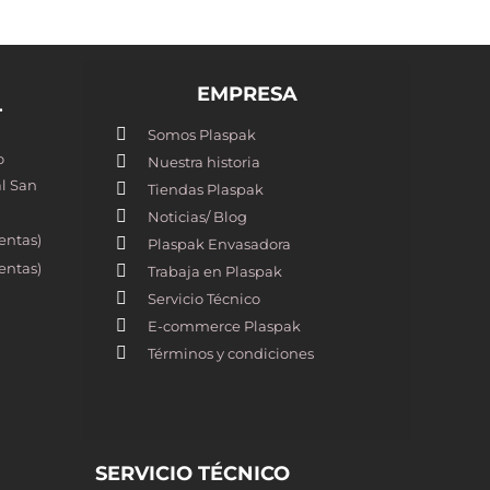
EMPRESA
T
Somos Plaspak
o
Nuestra historia
l San
Tiendas Plaspak
Noticias/ Blog
entas)
Plaspak Envasadora
entas)
Trabaja en Plaspak
Servicio Técnico
E-commerce Plaspak
Términos y condiciones
SERVICIO TÉCNICO