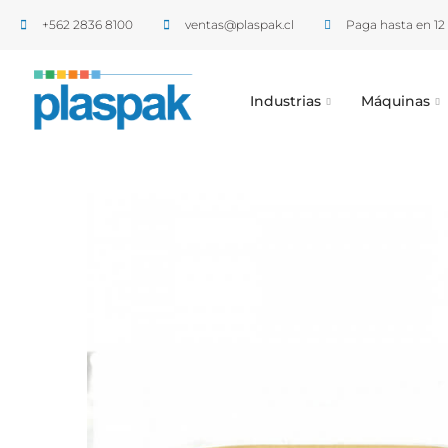
+562 2836 8100​
ventas@plaspak.cl
Paga hasta en 12 
Industrias
Máquinas