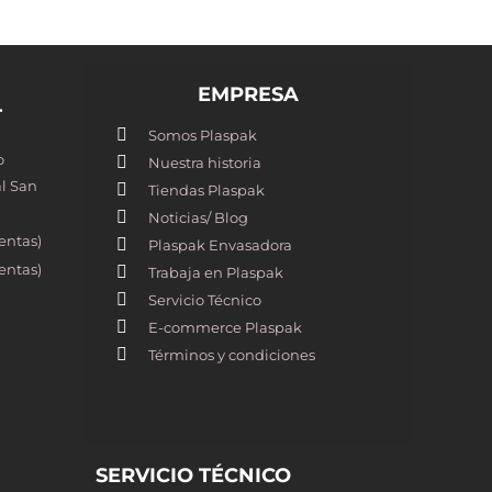
EMPRESA
T
Somos Plaspak
o
Nuestra historia
l San
Tiendas Plaspak
Noticias/ Blog
entas)
Plaspak Envasadora
entas)
Trabaja en Plaspak
Servicio Técnico
E-commerce Plaspak
Términos y condiciones
SERVICIO TÉCNICO