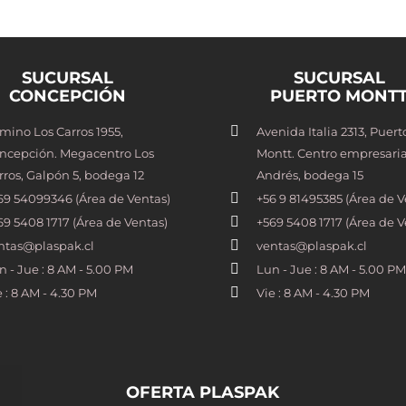
SUCURSAL
SUCURSAL
CONCEPCIÓN
PUERTO MONT
mino Los Carros 1955,
Avenida Italia 2313, Puert
ncepción. Megacentro Los
Montt. Centro empresaria
rros, Galpón 5, bodega 12
Andrés, bodega 15
69 54099346 (Área de Ventas)
+56 9 81495385 (Área de V
69 5408 1717 (Área de Ventas)
+569 5408 1717 (Área de V
ntas@plaspak.cl
ventas@plaspak.cl
n - Jue : 8 AM - 5.00 PM
Lun - Jue : 8 AM - 5.00 PM
e : 8 AM - 4.30 PM
Vie : 8 AM - 4.30 PM
OFERTA PLASPAK