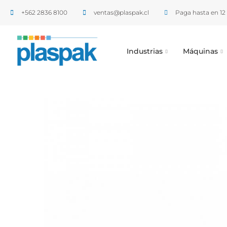
+562 2836 8100​
ventas@plaspak.cl
Paga hasta en 12 
Industrias
Máquinas