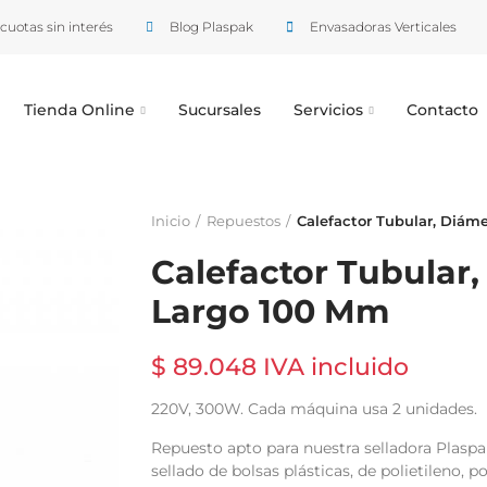
cuotas sin interés
Blog Plaspak
Envasadoras Verticales
Tienda Online
Sucursales
Servicios
Contacto
Inicio
Repuestos
Calefactor Tubular, Diám
Calefactor Tubular
Largo 100 Mm
$ 89.048 IVA incluido
220V, 300W. Cada máquina usa 2 unidades.
Repuesto apto para nuestra selladora Plasp
sellado de bolsas plásticas, de polietileno, p