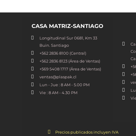
CASA MATRIZ-SANTIAGO
Longitudinal Sur 0681, Km 33
Ca
Buin. Santiago
Co
+562 2836 8100​ (Central)
Ca
+562 2836 8123 (Área de Ventas)
+5
+569 5408 1717 (Área de Ventas)
+5
ventas@plaspak.cl
ve
Lun - Jue : 8 AM - 5.00 PM
Lu
Vie : 8 AM - 4.30 PM
Vi
Precios publicados incluyen IVA