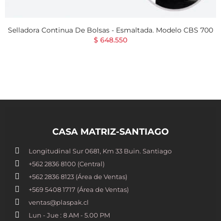
Selladora Continua De Bolsas - Esmaltada. Modelo CBS 700
$ 648.550
CASA MATRIZ-SANTIAGO
Longitudinal Sur 0681, Km 33 Buin. Santiago
+562 2836 8100​ (Central)
+562 2836 8123 (Área de Ventas)
+569 5408 1717 (Área de Ventas)
ventas@plaspak.cl
Lun - Jue : 8 AM - 5.00 PM