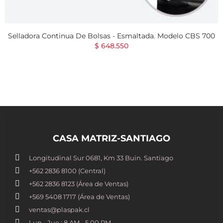
Selladora Continua De Bolsas - Esmaltada. Modelo CBS 700
$ 648.550
CASA MATRIZ-SANTIAGO
Longitudinal Sur 0681, Km 33 Buin. Santiago
+562 2836 8100​ (Central)
+562 2836 8123 (Área de Ventas)
+569 5408 1717 (Área de Ventas)
ventas@plaspak.cl
Lun - Jue : 8 AM - 5.00 PM