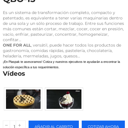
Es un sistema de transformación completo, compacto y
patentado, es equivalente a tener varias maquinarias dentro
de una sola y un sólo proceso de trabajo. Entre sus funciones
más comunes están cortar, mezclar, cocer, cocer en presión,
vacío, enfriar, pasteurizar, concentrar, homogeneizar,
confitar…
ONE FOR ALL
, versátil, puede hacer todos los productos de
gastronomía, comidas rápidas, pastelería, chocolatería,
heladería, mermeladas, jugos, quesos…
¡En Plaspak te asesoramos! Cotiza y nuestros ejecutivos te ayudarán a encontrar la
solución específica a tus requerimientos.
Vídeos
AÑADIR AL CARRITO
COTIZAR AHORA