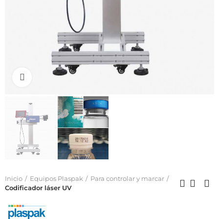
Click to enlarge
Inicio
Equipos Plaspak
Para controlar y marcar
Codificador láser UV