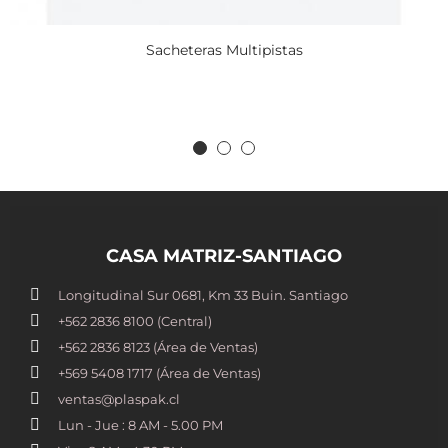
Sacheteras Multipistas
CASA MATRIZ-SANTIAGO
Longitudinal Sur 0681, Km 33 Buin. Santiago
+562 2836 8100​ (Central)
+562 2836 8123 (Área de Ventas)
+569 5408 1717 (Área de Ventas)
ventas@plaspak.cl
Lun - Jue : 8 AM - 5.00 PM