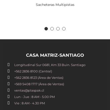
Sacheteras Multipistas
CASA MATRIZ-SANTIAGO
Longitudinal Sur 0681, Km 33 Buin. Santiago
+562 2836 8100​ (Central)
+562 2836 8123 (Área de Ventas)
+569 5408 1717 (Área de Ventas)
ventas@plaspak.cl
Lun - Jue : 8 AM - 5.00 PM
Vie : 8 AM - 4.30 PM