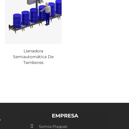
Llenadora
Semiautomática De
Tambores
EMPRESA
T
Somos Plaspak