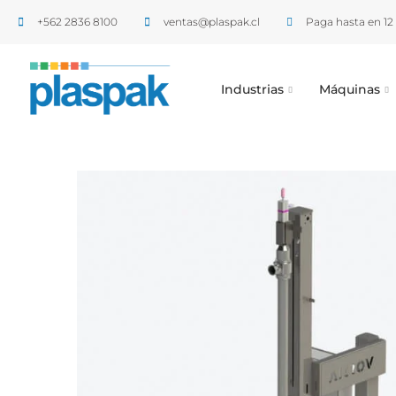
+562 2836 8100​
ventas@plaspak.cl
Paga hasta en 12 
Industrias
Máquinas