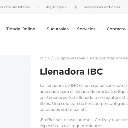
cuotas sin interés
Blog Plaspak
Envasadoras Verticales
Tienda Online
Sucursales
Servicios
Contacto
Inicio
Equipos Plaspak
Para dosificar, envasa
Llenadora IBC
La llenadora de IBC es un equipo semiautom
adecuado para el llenado de productos líqui
contenedores. Esta llenadora semiautomática
litros. Una solución de llenado preconfigur
colocados sobre pallets.
¡En Plaspak te asesoramos! Cotiza y nuestros
específica a tus requerimientos.