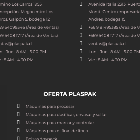
mino Los Carros 1955,
Avenida Italia 2313, Puert
ncepción. Megacentro Los
Montt. Centro empresaria
rros, Galpón 5, bodega 12
Andrés, bodega 15
69 54099346 (Área de Ventas)
+56 9 81495385 (Área de V
69 5408 1717 (Área de Ventas)
+569 5408 1717 (Área de V
ntas@plaspak.cl
ventas@plaspak.cl
n - Jue : 8 AM - 5.00 PM
Lun - Jue : 8 AM - 5.00 PM
e : 8 AM - 4.30 PM
Vie : 8 AM - 4.30 PM
OFERTA PLASPAK
Máquinas para procesar
Máquinas para dosificar, envasar y sellar
Máquinas para marcar y controlar
Máquinas para el final de línea
Bolsas doypack