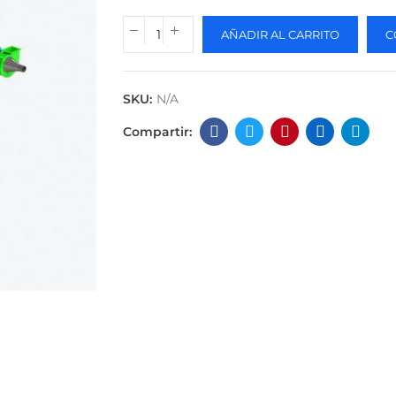
AÑADIR AL CARRITO
C
SKU:
N/A