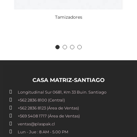
Tamizadores
CASA MATRIZ-SANTIAGO
Longitudinal Sur 0681, Km 33 Buin. Santiago
+562 2836 8100​ (Central)
+562 2836 8123 (Área de Ventas)
+569 5408 1717 (Área de Ventas)
ventas@plaspak.cl
Lun - Jue : 8 AM - 5.00 PM