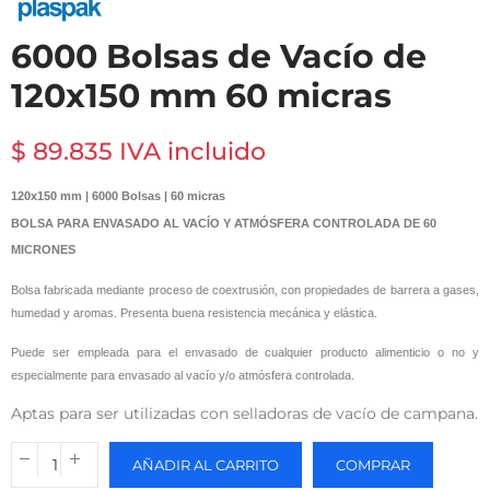
6000 Bolsas de Vacío de
120x150 mm 60 micras
$ 89.835 IVA incluido
120x150 mm | 6000 Bolsas | 60 micras
BOLSA PARA ENVASADO AL VACÍO Y ATMÓSFERA CONTROLADA DE 60
MICRONES
Bolsa fabricada mediante proceso de coextrusión, con propiedades de barrera a gases,
humedad y aromas. Presenta buena resistencia mecánica y elástica.
Puede ser empleada para el envasado de cualquier producto alimenticio o no y
especialmente para envasado al vacío y/o atmósfera controlada.
Aptas para ser utilizadas con selladoras de vacío de campana.
AÑADIR AL CARRITO
COMPRAR