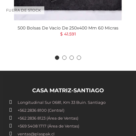
FUERA DE STOCK
500 Bolsas De Vacío De 250x400 Mm 60 Micras
$ 41.591
CASA MATRIZ-SANTIAGO
Longitudinal Sur 0681, Km 33 Buin. Santiago
+562 2836 8100​ (Central)
+562 2836 8123 (Área de Ventas)
+569 5408 1717 (Área de Ventas)
ventas@plaspak.cl