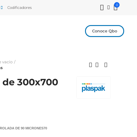
0
Codificadores
Conoce Qbo
e vacío
as
o de 300x700
ROLADA DE 90 MICRONES70