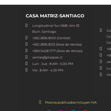
CASA MATRIZ-SANTIAGO
Longitudinal Sur 0681, Km 33
Ca
Buin. Santiago
Co
+562 2836 8100​ (Central)
Ca
+562 2836 8123 (Área de Ventas)
+5
+569 5408 1717 (Área de Ventas)
+5
ventas@plaspak.cl
ve
Lun - Jue : 8 AM - 5.00 PM
Lu
Vie : 8 AM - 4.30 PM
Vi
Precios publicados incluyen IVA