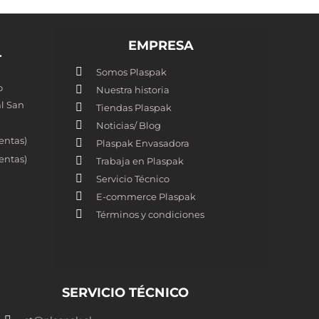
EMPRESA
T
Somos Plaspak
o
Nuestra historia
l San
Tiendas Plaspak
Noticias/ Blog
entas)
Plaspak Envasadora
entas)
Trabaja en Plaspak
Servicio Técnico
E-commerce Plaspak
Términos y condiciones
SERVICIO TÉCNICO