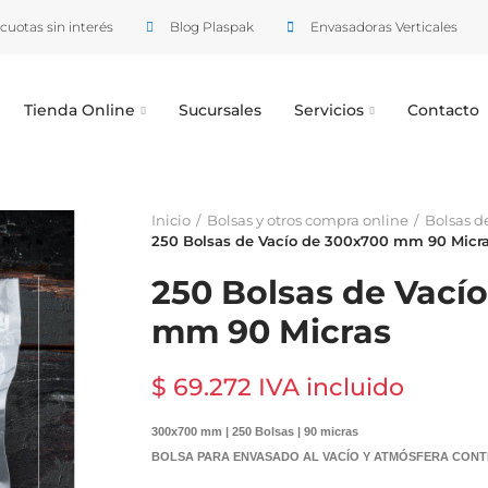
cuotas sin interés
Blog Plaspak
Envasadoras Verticales
Tienda Online
Sucursales
Servicios
Contacto
Inicio
Bolsas y otros compra online
Bolsas d
250 Bolsas de Vacío de 300x700 mm 90 Micr
250 Bolsas de Vací
mm 90 Micras
$ 69.272 IVA incluido
300x700 mm | 250 Bolsas | 90 micras
BOLSA PARA ENVASADO AL VACÍO Y ATMÓSFERA CONT