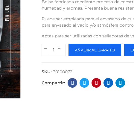
Bolsa fabricada mediante proceso de coextru
humedad y aromas. Presenta buena resistenc
Puede ser empleada para el envasado de cua
para envasado al vacío y/o atmósfera contro
Aptas para ser utilizadas con selladoras de 
AÑADIR AL CARRITO
C
SKU:
30100072