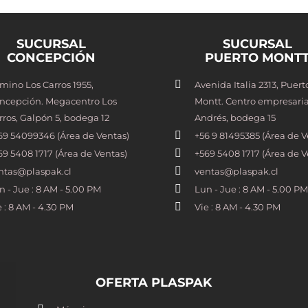
SUCURSAL
SUCURSAL
CONCEPCIÓN
PUERTO MONT
mino Los Carros 1955,
Avenida Italia 2313, Puert
ncepción. Megacentro Los
Montt. Centro empresaria
rros, Galpón 5, bodega 12
Andrés, bodega 15
69 54099346 (Área de Ventas)
+56 9 81495385 (Área de V
69 5408 1717 (Área de Ventas)
+569 5408 1717 (Área de V
ntas@plaspak.cl
ventas@plaspak.cl
n - Jue : 8 AM - 5.00 PM
Lun - Jue : 8 AM - 5.00 PM
e : 8 AM - 4.30 PM
Vie : 8 AM - 4.30 PM
OFERTA PLASPAK