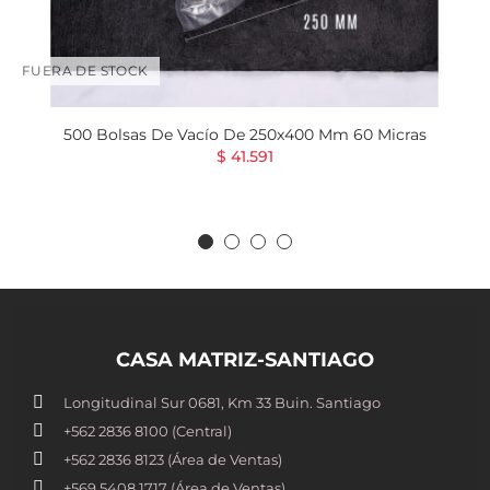
FUERA DE STOCK
500 Bolsas De Vacío De 250x400 Mm 60 Micras
$ 41.591
CASA MATRIZ-SANTIAGO
Longitudinal Sur 0681, Km 33 Buin. Santiago
+562 2836 8100​ (Central)
+562 2836 8123 (Área de Ventas)
+569 5408 1717 (Área de Ventas)