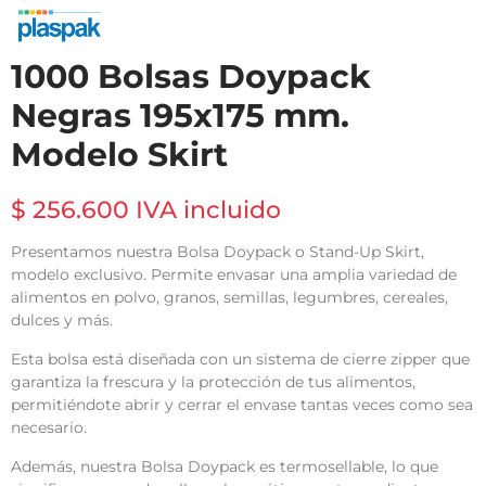
1000 Bolsas Doypack
Negras 195x175 mm.
Modelo Skirt
$ 256.600 IVA incluido
Presentamos nuestra Bolsa Doypack o Stand-Up Skirt,
modelo exclusivo. Permite envasar una amplia variedad de
alimentos en polvo, granos, semillas, legumbres, cereales,
dulces y más.
Esta bolsa está diseñada con un sistema de cierre zipper que
garantiza la frescura y la protección de tus alimentos,
permitiéndote abrir y cerrar el envase tantas veces como sea
necesario.
Además, nuestra Bolsa Doypack es termosellable, lo que