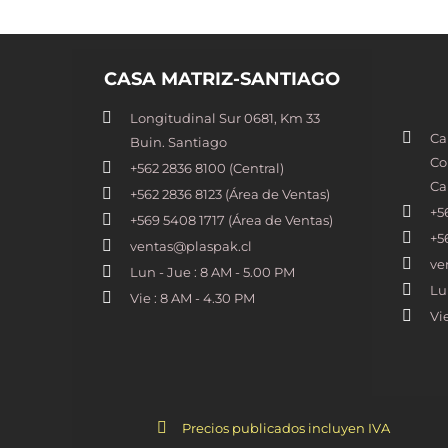
CASA MATRIZ-SANTIAGO
Longitudinal Sur 0681, Km 33
Ca
Buin. Santiago
Co
+562 2836 8100​ (Central)
Ca
+562 2836 8123 (Área de Ventas)
+5
+569 5408 1717 (Área de Ventas)
+5
ventas@plaspak.cl
ve
Lun - Jue : 8 AM - 5.00 PM
Lu
Vie : 8 AM - 4.30 PM
Vi
Precios publicados incluyen IVA