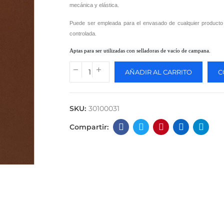
mecánica y elástica.
Puede ser empleada para el envasado de cualquier producto 
controlada.
Aptas para ser utilizadas con selladoras de vacío de campana.
AÑADIR AL CARRITO
C
SKU:
30100031