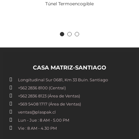
Túnel Termoencogible
CASA MATRIZ-SANTIAGO
Longitudinal Sur 0681, Km 33 Buin. Santiago
+562 2836 8100​ (Central)
+562 2836 8123 (Área de Ventas)
+569 5408 1717 (Área de Ventas)
ventas@plaspak.cl
Lun - Jue : 8 AM - 5.00 PM
Vie : 8 AM - 4.30 PM