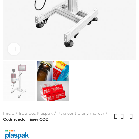
Click to enlarge
Inicio
Equipos Plaspak
Para controlar y marcar
Codificador láser CO2