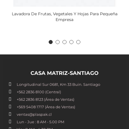
Lavadora De Frutas, Vegetales Y Hojas Para Pequeña
Empresa
CASA MATRIZ-SANTIAGO
Longitudinal Sur 0681, Km 33 Buin. Santiago
+562 2836 8100​ (Central)
+562 2836 8123 (Área de Ventas)
+569 5408 1717 (Área de Ventas)
ventas@plaspak.cl
Lun - Jue : 8 AM - 5.00 PM