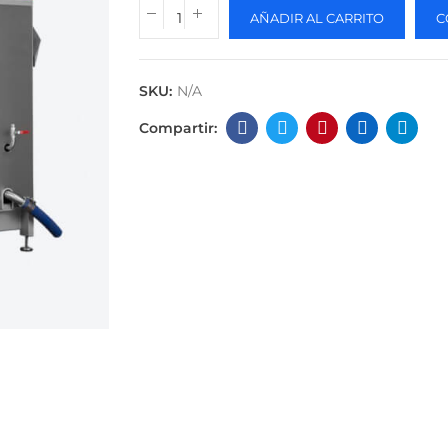
AÑADIR AL CARRITO
C
SKU:
N/A