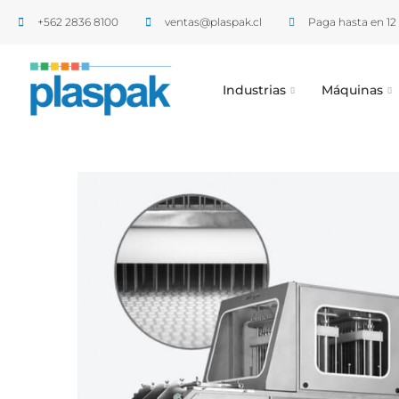
+562 2836 8100​
ventas@plaspak.cl
Paga hasta en 12 
Industrias
Máquinas