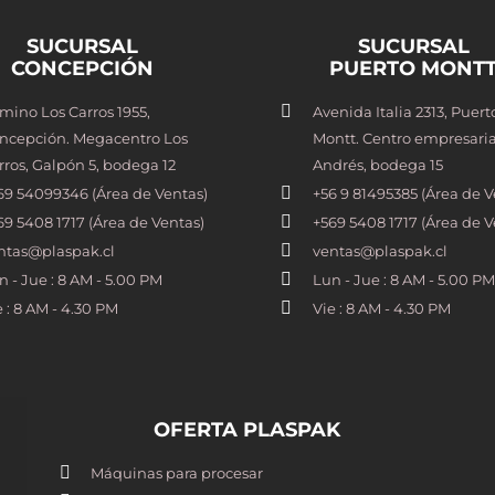
SUCURSAL
SUCURSAL
CONCEPCIÓN
PUERTO MONT
mino Los Carros 1955,
Avenida Italia 2313, Puert
ncepción. Megacentro Los
Montt. Centro empresaria
rros, Galpón 5, bodega 12
Andrés, bodega 15
69 54099346 (Área de Ventas)
+56 9 81495385 (Área de V
69 5408 1717 (Área de Ventas)
+569 5408 1717 (Área de V
ntas@plaspak.cl
ventas@plaspak.cl
n - Jue : 8 AM - 5.00 PM
Lun - Jue : 8 AM - 5.00 PM
e : 8 AM - 4.30 PM
Vie : 8 AM - 4.30 PM
OFERTA PLASPAK
Máquinas para procesar