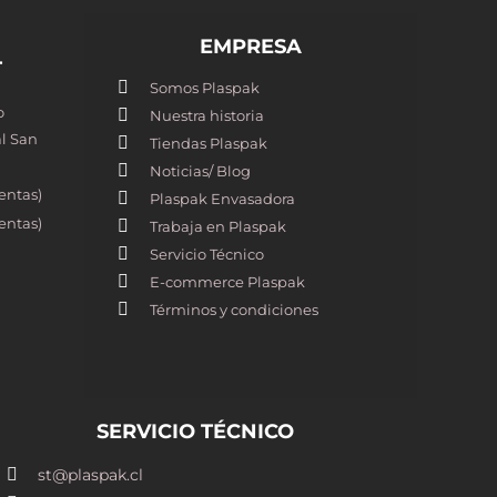
EMPRESA
T
Somos Plaspak
o
Nuestra historia
l San
Tiendas Plaspak
Noticias/ Blog
entas)
Plaspak Envasadora
entas)
Trabaja en Plaspak
Servicio Técnico
E-commerce Plaspak
Términos y condiciones
SERVICIO TÉCNICO
st@plaspak.cl