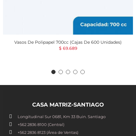
Vasos De Polipapel 700cc (Cajas De 600 Unidades)
$ 69.689
CASA MATRIZ-SANTIAGO
Longitudinal Sur 0681, Km 33 Buin. Santiago
+562 2836 8100​ (Central)
+562 2836 8123 (Área de Ventas)