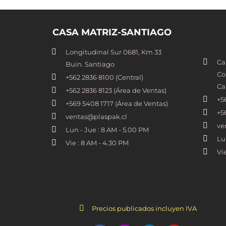
CASA MATRIZ-SANTIAGO
Longitudinal Sur 0681, Km 33
Ca
Buin. Santiago
Co
+562 2836 8100​ (Central)
Ca
+562 2836 8123 (Área de Ventas)
+5
+569 5408 1717 (Área de Ventas)
+5
ventas@plaspak.cl
ve
Lun - Jue : 8 AM - 5.00 PM
Lu
Vie : 8 AM - 4.30 PM
Vi
Precios publicados incluyen IVA