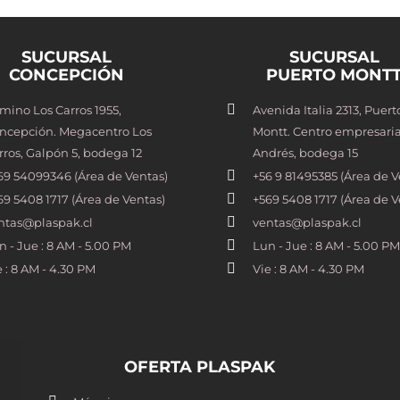
SUCURSAL
SUCURSAL
CONCEPCIÓN
PUERTO MONT
mino Los Carros 1955,
Avenida Italia 2313, Puert
ncepción. Megacentro Los
Montt. Centro empresaria
rros, Galpón 5, bodega 12
Andrés, bodega 15
69 54099346 (Área de Ventas)
+56 9 81495385 (Área de V
69 5408 1717 (Área de Ventas)
+569 5408 1717 (Área de V
ntas@plaspak.cl
ventas@plaspak.cl
n - Jue : 8 AM - 5.00 PM
Lun - Jue : 8 AM - 5.00 PM
e : 8 AM - 4.30 PM
Vie : 8 AM - 4.30 PM
OFERTA PLASPAK