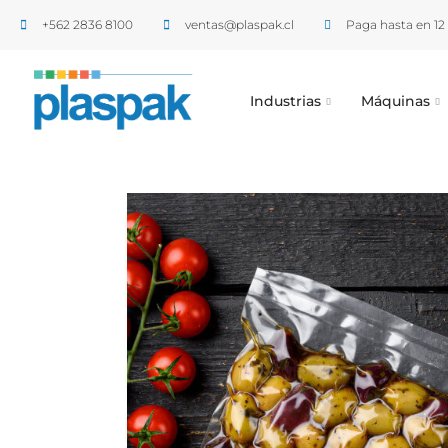
+562 2836 8100​
ventas@plaspak.cl
Paga hasta en 12 
Industrias
Máquinas