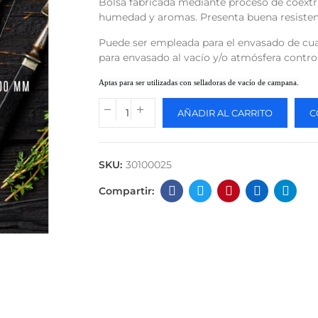
Bolsa fabricada mediante proceso de coextru
humedad y aromas. Presenta buena resistenc
Puede ser empleada para el envasado de cua
para envasado al vacío y/o atmósfera contro
Aptas para ser utilizadas con selladoras de vacío de campana.
AÑADIR AL CARRITO
C
SKU:
30100025