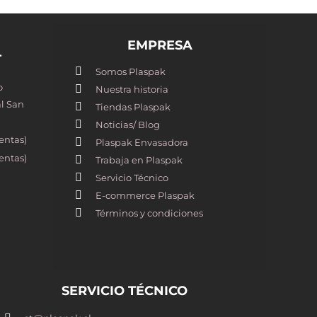
EMPRESA
T
Somos Plaspak
o
Nuestra historia
l San
Tiendas Plaspak
Noticias/ Blog
entas)
Plaspak Envasadora
entas)
Trabaja en Plaspak
Servicio Técnico
E-commerce Plaspak
Términos y condiciones
SERVICIO TÉCNICO