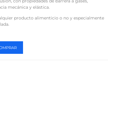
sión, con propiedades de barrera a gases,
ia mecánica y elástica.
lquier producto alimenticio o no y especialmente
lada.
OMPRAR