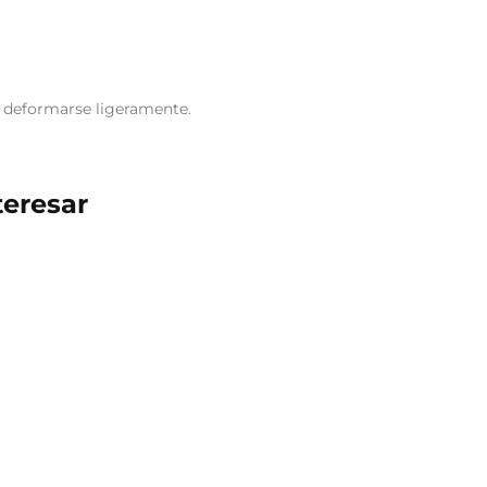
e deformarse ligeramente.
teresar