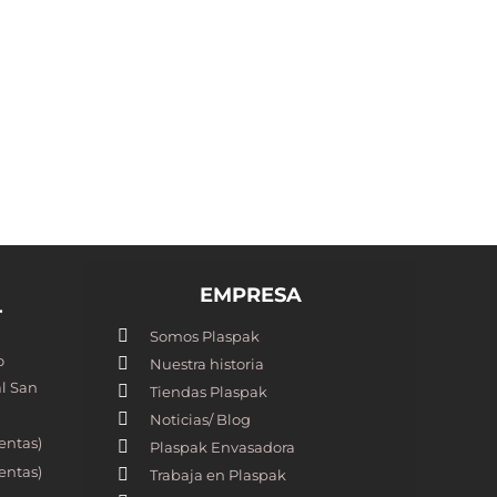
EMPRESA
T
Somos Plaspak
o
Nuestra historia
l San
Tiendas Plaspak
Noticias/ Blog
entas)
Plaspak Envasadora
entas)
Trabaja en Plaspak