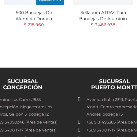
500 Bandejas De
Selladora ATRAY Para
Aluminio Dorada
Bandejas De Aluminio
$ 218.960
$ 3.486.938
SUCURSAL
SUCURSAL
CONCEPCIÓN
PUERTO MONT
mino Los Carros 1955,
Avenida Italia 2313, Puert
ncepción. Megacentro Los
Montt. Centro empresaria
rros, Galpón 5, bodega 12
Andrés, bodega 15
69 54099346 (Área de Ventas)
+56 9 81495385 (Área de V
69 5408 1717 (Área de Ventas)
+569 5408 1717 (Área de V