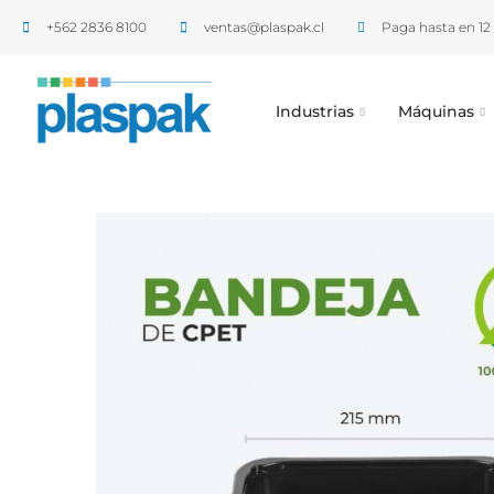
+562 2836 8100​
ventas@plaspak.cl
Paga hasta en 12 
Industrias
Máquinas