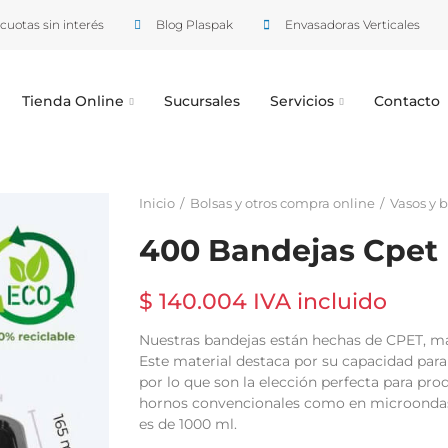
cuotas sin interés
Blog Plaspak
Envasadoras Verticales
Tienda Online
Sucursales
Servicios
Contacto
Inicio
Bolsas y otros compra online
Vasos y 
400 Bandejas Cpet
$ 140.004 IVA incluido
Nuestras bandejas están hechas de CPET, ma
Este material destaca por su capacidad para
por lo que son la elección perfecta para pr
hornos convencionales como en microondas.
es de 1000 ml.