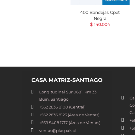
400 Bandejas Cpet
Negra
$ 140.004
CASA MATRIZ-SANTIAGO
Longitudinal Sur 0681, Km 33
Ca
Buin. Santiago
Co
+562 2836 8100​ (Central)
Ca
+562 2836 8123 (Área de Ventas)
+5
+569 5408 1717 (Área de Ventas)
+5
ventas@plaspak.cl