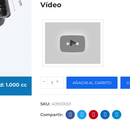
Vídeo
AÑADIR AL CARRITO
C
SKU:
40900001