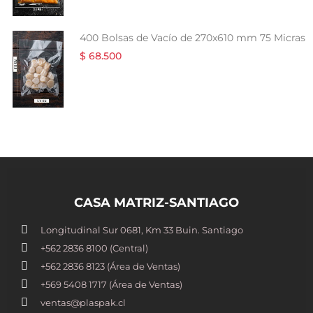
400 Bolsas de Vacío de 270x610 mm 75 Micras
$ 68.500
CASA MATRIZ-SANTIAGO
Longitudinal Sur 0681, Km 33 Buin. Santiago
+562 2836 8100​ (Central)
+562 2836 8123 (Área de Ventas)
+569 5408 1717 (Área de Ventas)
ventas@plaspak.cl