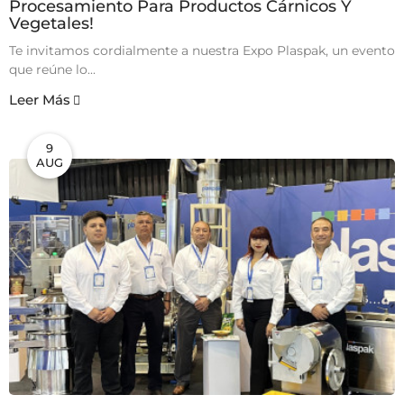
Procesamiento Para Productos Cárnicos Y
Vegetales!
Te invitamos cordialmente a nuestra Expo Plaspak, un evento
que reúne lo...
Leer Más
9
AUG