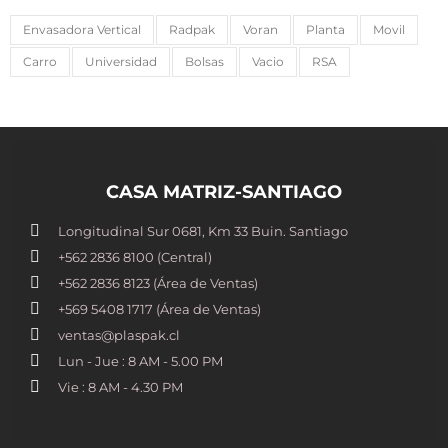
Envasadora Vertical
Radpak
Voran
Planta
Movil
Carro
Universidad
Bolsas
Vacio
RSA
CASA MATRIZ-SANTIAGO
Longitudinal Sur 0681, Km 33 Buin. Santiago
+562 2836 8100​ (Central)
+562 2836 8123 (Área de Ventas)
+569 5408 1717 (Área de Ventas)
ventas@plaspak.cl
Lun - Jue : 8 AM - 5.00 PM
Vie : 8 AM - 4.30 PM