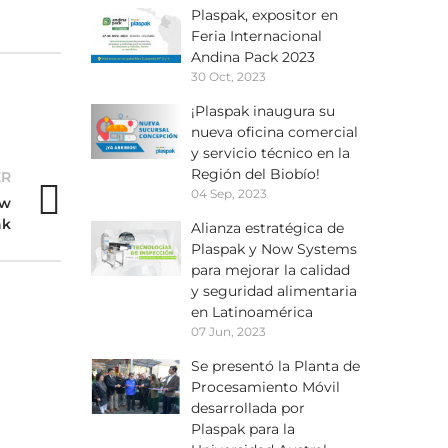
Plaspak, expositor en
Feria Internacional
Andina Pack 2023
30 Oct, 2023
¡Plaspak inaugura su
nueva oficina comercial
y servicio técnico en la
Región del Biobío!
ER
04 Sep, 2023
ow
ak
Alianza estratégica de
Plaspak y Now Systems
para mejorar la calidad
y seguridad alimentaria
en Latinoamérica
07 Jun, 2023
Se presentó la Planta de
Procesamiento Móvil
desarrollada por
Plaspak para la