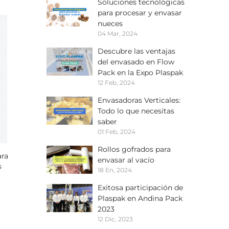
Soluciones tecnológicas
para procesar y envasar
nueces
04 Mar, 2024
Descubre las ventajas
del envasado en Flow
Pack en la Expo Plaspak
12 Feb, 2024
Envasadoras Verticales:
Todo lo que necesitas
saber
01 Feb, 2024
Rollos gofrados para
ara
Envasadora Vertical Para
Envasadora Vertical Para
envasar al vacío
s
Snacks
Líquidos
18 En, 2024
Exitosa participación de
Plaspak en Andina Pack
2023
12 Dic, 2023