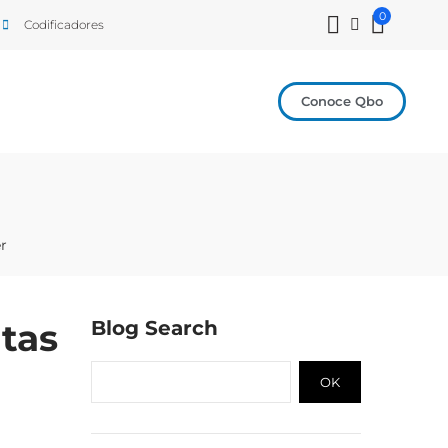
0
Codificadores
Conoce Qbo
r
itas
Blog Search
OK