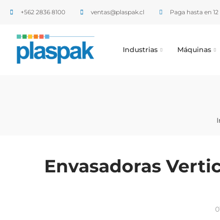
+562 2836 8100​
ventas@plaspak.cl
Paga hasta en 12 
Industrias
Máquinas
I
Envasadoras Vertic
0