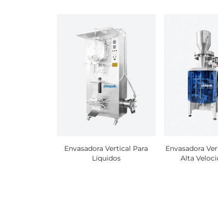
a Vertical Para
Envasadora Vertical Para
Envasadora Ver
nacks
Líquidos
Alta Veloc