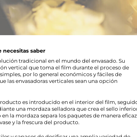
e necesitas saber
olución tradicional en el mundo del envasado. Su 
n vertical que toma el film durante el proceso de 
simples, por lo general económicos y fáciles de 
que las envasadoras verticales sean una opción 
oducto es introducido en el interior del film, seguido
diante una mordaza selladora que crea el sello inferior
 en la mordaza separa los paquetes de manera eficaz,
ase y la frescura del producto.
les y capaces de dosificar una amplia variedad de 